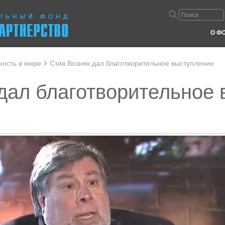
О Ф
ность в мире
Стив Возняк дал благотворительное выступление
дал благотворительное