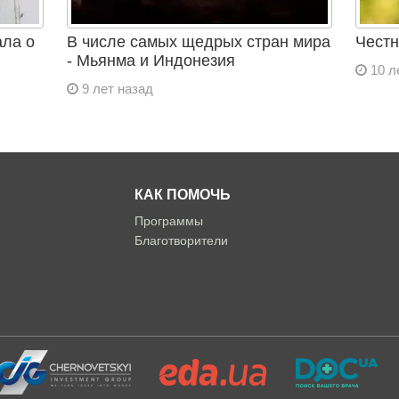
ала о
В числе самых щедрых стран мира
Честн
- Мьянма и Индонезия
10 л
9 лет назад
КАК ПОМОЧЬ
Программы
Благотворители