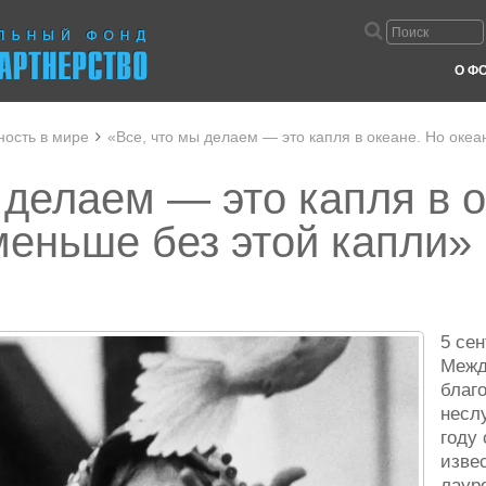
О Ф
ность в мире
«Все, что мы делаем — это капля в океане. Но океа
 делаем — это капля в о
меньше без этой капли»
5 се
Межд
благ
неслу
году
изве
лаур