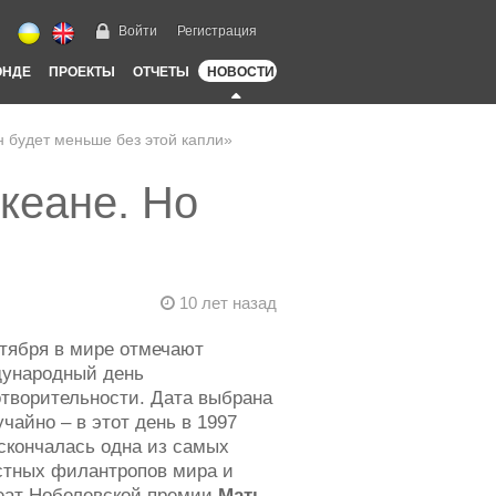
Войти
Регистрация
ОНДЕ
ПРОЕКТЫ
ОТЧЕТЫ
НОВОСТИ
н будет меньше без этой капли»
кеане. Но
10 лет назад
нтября в мире отмечают
ународный день
отворительности. Дата выбрана
чайно – в этот день в 1997
 скончалась одна из самых
стных филантропов мира и
еат Нобелевской премии
Мать