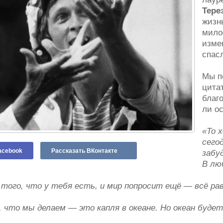
Тере
жизн
мило
изме
спас
Мы п
цита
благ
ли о
«То 
сегод
acebook
Рассказать ВКонтакте
забу
В лю
того, что у тебя есть, и мир попросит ещё — всё ра
 что мы делаем — это капля в океане. Но океан будет