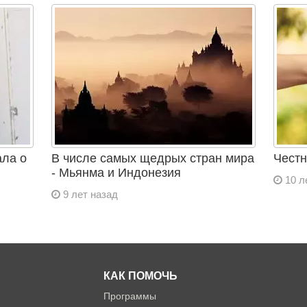
ала о
В числе самых щедрых стран мира
Честн
- Мьянма и Индонезия
10 л
9 лет назад
КАК ПОМОЧЬ
Программы