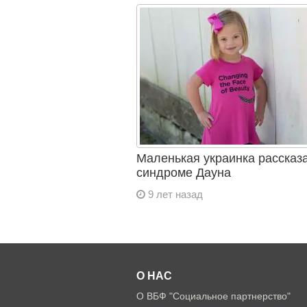
Маленькая украинка рассказ
синдроме Дауна
9 лет назад
О НАС
О ВБФ "Социальное партнерство"