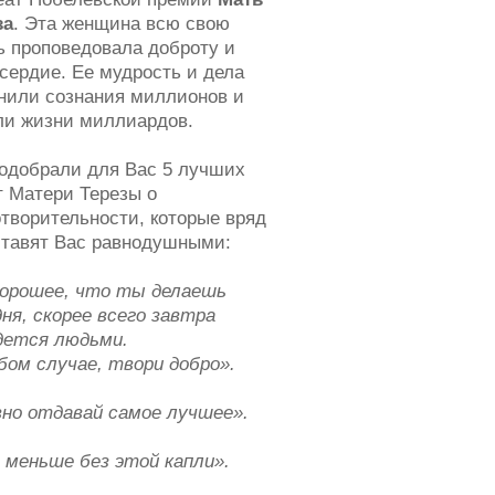
за
. Эта женщина всю свою
ь проповедовала доброту и
сердие. Ее мудрость и дела
нили сознания миллионов и
ли жизни миллиардов.
одобрали для Вас 5 лучших
т Матери Терезы о
отворительности, которые вряд
ставят Вас равнодушными:
хорошее, что ты делаешь
ня, скорее всего завтра
дется людьми.
бом случае, твори добро».
вно отдавай самое лучшее».
 меньше без этой капли».