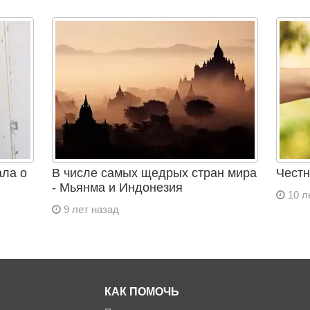
ала о
В числе самых щедрых стран мира
Честн
- Мьянма и Индонезия
10 л
9 лет назад
КАК ПОМОЧЬ