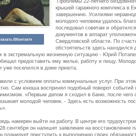
Проблемы 22-летнего бездомног
крышей гаражного комплекса в Ек
завершению. Усилиями неравнод
молодого человека удалось благ
последовал советам и обратился
документов в аппарат уполномоче
казать ВКонтакте
Свердловской области. По счас
обстоятельств здесь находился 
х в экстремальную жизненную ситуацию - Юрий Потапе
обещал предоставить ему жилье, работу и пищу. Молодо
и уже поселился в доме приюта.
вили с условием оплаты коммунальных услуг. При это
атно. Сам юноша воспринял подобный поворот событий к
имизмом. «Первым делом я сходил в баню, после чего с
казывает молодой человек. - Здесь есть возможность по
ь».
дь намерен выйти на работу. В центре его трудоустрои
 28 сентября он напишет заявление на восстановление 
он планирует приступить к выполнению своих обязаннос