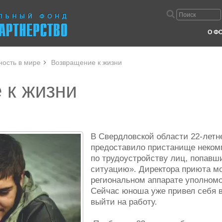
О Ф
ность в мире
Возвращение к жизни
 к жизни
В Свердловской области 22-лет
предоставило пристанище неком
по трудоустройству лиц, попавш
ситуацию». Директора приюта мо
региональном аппарате уполномо
Сейчас юноша уже привел себя в
выйти на работу.