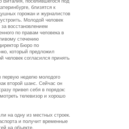
о Виталия, поселившегося под
атеринбурге, близятся к
ушных горожан и журналистов
оустроить. Молодой человек
 за восстановлением
нного по правам человека в
тливому стечению
директор Бюро по
нко, который предложил
й человек согласился принять
м первую неделю молодого
ак второй шанс. Сейчас он
разу привел себя в порядок:
смотреть телевизор и хорошо
ли на одну из местных строек.
паспорта и получит временные
тей на объекте.