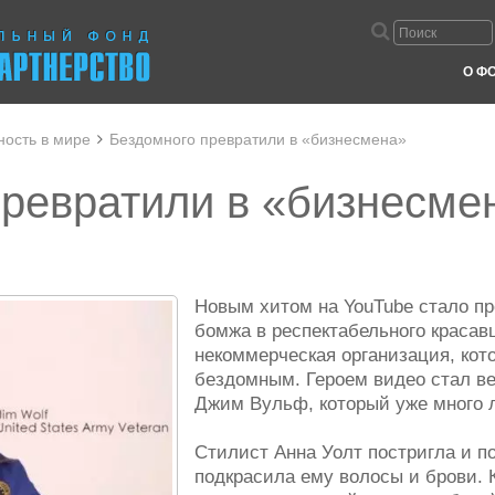
О Ф
ность в мире
Бездомного превратили в «бизнесмена»
превратили в «бизнесме
Новым хитом на YouTube стало п
бомжа в респектабельного красав
некоммерческая организация, ко
бездомным. Героем видео стал в
Джим Вульф, который уже много л
Стилист Анна Уолт постригла и п
подкрасила ему волосы и брови. 