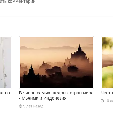
вить комментарий
ала о
В числе самых щедрых стран мира
Честн
- Мьянма и Индонезия
10 л
9 лет назад