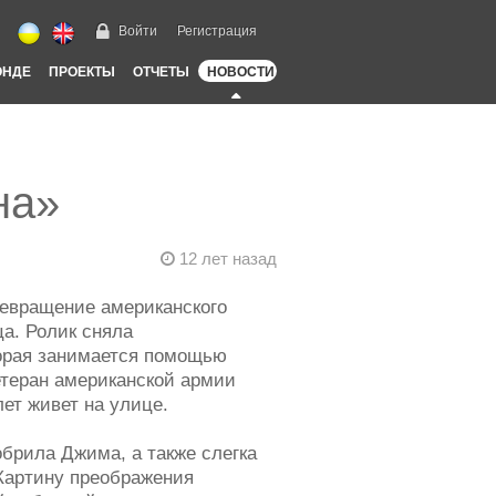
Войти
Регистрация
ОНДЕ
ПРОЕКТЫ
ОТЧЕТЫ
НОВОСТИ
на»
12 лет назад
ревращение американского
ца. Ролик сняла
торая занимается помощью
етеран американской армии
ет живет на улице.
обрила Джима, а также слегка
Картину преображения