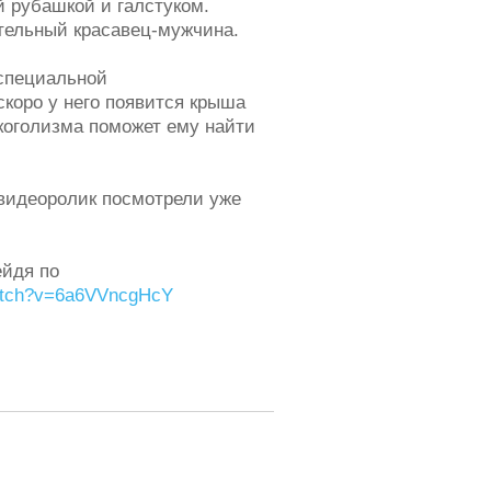
 рубашкой и галстуком.
тельный красавец-мужчина.
специальной
скоро у него появится крыша
лкоголизма поможет ему найти
видеоролик посмотрели уже
ейдя по
watch?v=6a6VVncgHcY