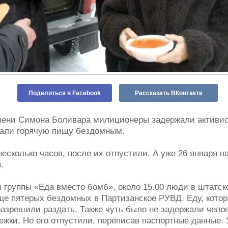
Поделиться в Facebook
Рассказать ВКонтакте
имени Симона Боливара милиционеры задержали активи
вали горячую пищу бездомным.
сколько часов, после их отпустили. А уже 26 января на
.
 группы «Еда вместо бомб», около 15.00 люди в штатск
ще пятерых бездомных в Партизанское РУВД. Еду, котор
разрешили раздать. Также чуть было не задержали чело
жки. Но его отпустили, переписав паспортные данные. 