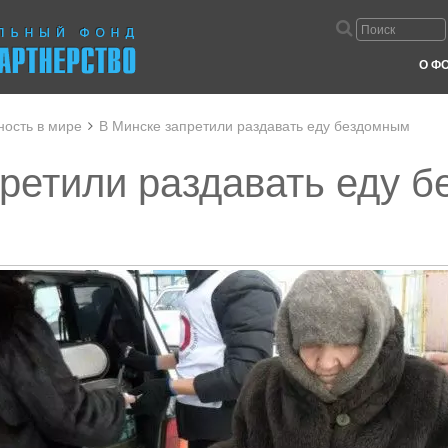
О Ф
ность в мире
В Минске запретили раздавать еду бездомным
ретили раздавать еду 