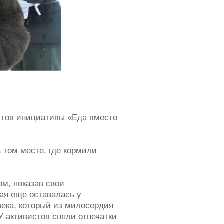
стов инициативы «Еда вместо
 том месте, где кормили
ом, показав свои
ая еще оставалась у
века, который из милосердия
У активистов сняли отпечатки