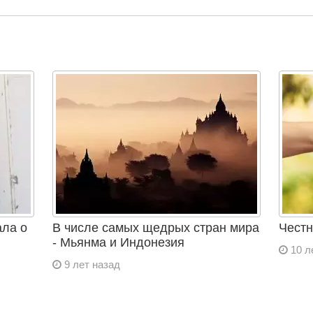
ала о
В числе самых щедрых стран мира
Честн
- Мьянма и Индонезия
10 л
9 лет назад