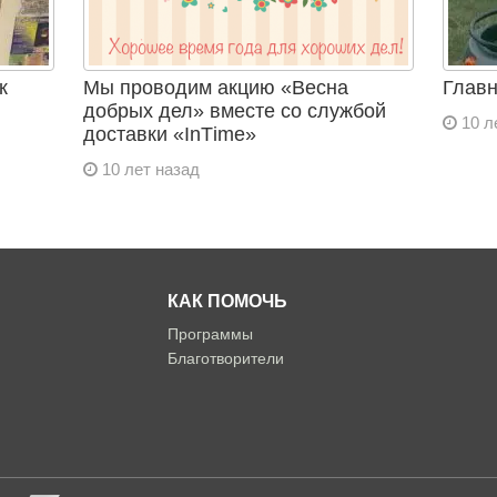
к
Мы проводим акцию «Весна
Главн
добрых дел» вместе со службой
10 л
доставки «InТime»
10 лет назад
КАК ПОМОЧЬ
Программы
Благотворители