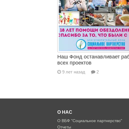
Наш Фонд останавливает ра
всех проектов
9 лет назад
2
О НАС
О ВБФ "Социальное партнерство"
Отчеты