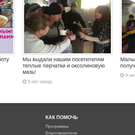
боту
Мы выдали нашим посетителям
Малыш
теплые перчатки и оксолиновую
получ
мазь!
9 ле
9 лет назад
КАК ПОМОЧЬ
Программы
Благотворители