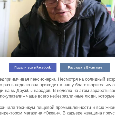
Поделиться в Facebook
Рассказать ВКонтакте
редприимчивая пенсионерка. Несмотря на солидный воз
о раз в неделю она приходит в нашу благотворительную
и на м. Дружбы народов. В неделю на этом зарабатывает
«покупатели» чаще всего небезразличные люди, которые
кончила техникум пищевой промышленности и всю жизнь
 директором магазина «Океан». В карьере женщина преус