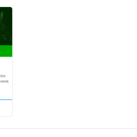
тра
нием.