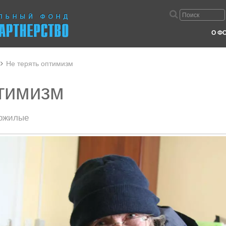
О Ф
Не терять оптимизм
птимизм
ожилые