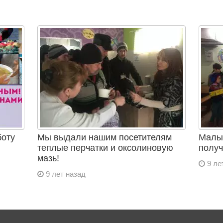
боту
Мы выдали нашим посетителям
Малыш
теплые перчатки и оксолиновую
получ
мазь!
9 ле
9 лет назад