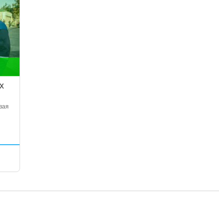
х
вая