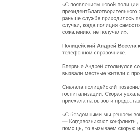
«С появлением новой полиции 
президент
Благотворительного
раньше службе приходилось па
случаи, когда полиция самост
сожалению, не получали».
Полицейский
Андрей Весела 
телефонном справочнике.
Впервые Андрей столкнулся со
вызвали местные жители с прос
Сначала полицейский позвонил
госпитализации. Скорая уехал
приехала на вызов и предоста
«С бездомными мы решаем воп
— Когдавозникают конфликты,
помощь, то вызываем скорую 