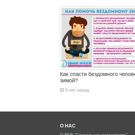
Как спасти бездомного челов
зимой?
9 лет назад
О НАС
О ВБФ "Социальное партнерство"