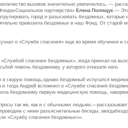
количество вызовов значительно увеличилось, — расск
 Фонда«Социальное партнерство»
Елена Полищук
.— Это
трулировать город и разыскивать бездомных, которые
оятельно привозила бездомных в наш Фонд. От старой ми
к
узнал о «Службе спасения» еще во время обучения и с
 «Службой спасения бездомных», когда приехал на вызо
ьбой помочь бездомному, у которого отказали ноги.
 в скорую помощь,
однако бездомный испугался медиков
а и тогда Андрей вспомнил о «Службе спасения бездом
вила бездомному первую медицинскую помощь, накорми
росы так же, как и с обычными людьми,
—рассказывает
 проводим с ними разъяснительные беседы, акогдабезд
или «Службу спасения бездомных»».