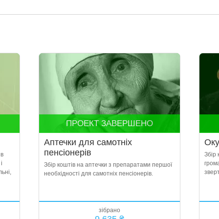
ПРОЕКТ ЗАВЕРШЕНО
Аптечки для самотніх
Оку
пенсіонерів
 в
Збір
і
грома
Збір коштів на аптечки з препаратами першої
ьні,
звер
необхідності для самотніх пенсіонерів.
зібрано