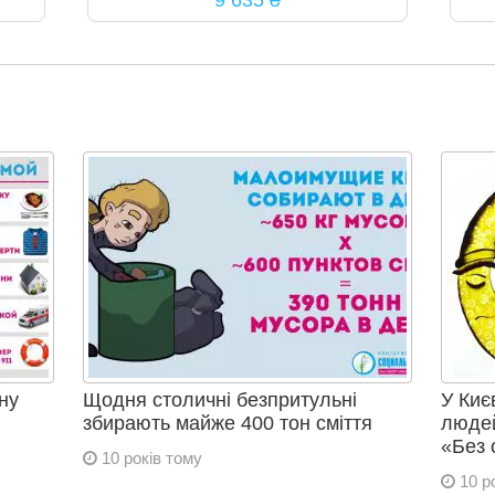
9 635 ₴
ну
Щодня столичні безпритульні
У Киє
збирають майже 400 тон сміття
людей
«Без 
10 років тому
10 р