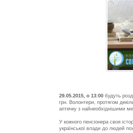
29.05.2015, о 13:00
будуть розда
грн. Волонтери, протягом декіл
аптечку з найнеобхіднішими ме
У кожного пенсіонера своя істо
української влади до людей пох