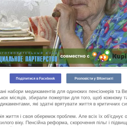
Поділитися в Facebook
Розповісти у ВКонтакті
ні набори медикаментів для одиноких пенсіонерів та Вет
ькох місяців, збирали пожертви для того, щоб кожному 
дикаментами, які здатні врятувати життя в критичних си
рія життя і своя оберемок проблем. Але всіх їх об'єднує
илого віку. Пенсійна реформа, скорочення пільг і підви