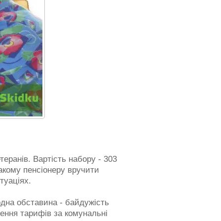
еранів. Вартість набору - 303
такому пенсіонеру вручити
туаціях.
 одна обставина - байдужість
щення тарифів за комунальні