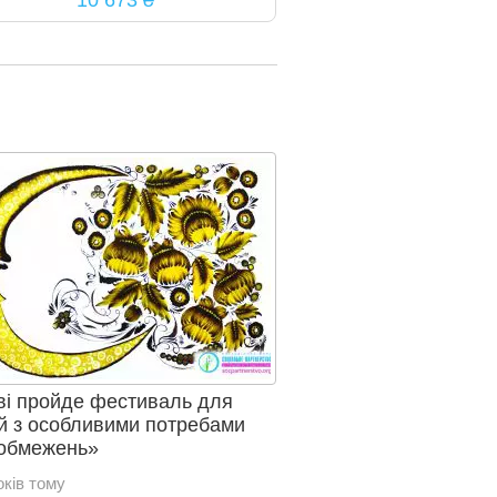
10 673 ₴
ві пройде фестиваль для
 з особливими потребами
обмежень»
оків тому