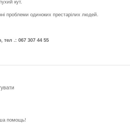
лухий кут.
нні проблеми одиноких престарілих людей.
 тел .: 067 307 44 55
тувати
ша помощь!