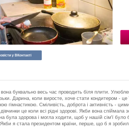
овісти у ВКонтакті
вона буквально весь час проводить біля плити. Улюблен
узьки. Дарина, коли виросте, хоче стати кондитером - це 
ою гімнастикою. Сміливість, доброта і активність - цим
вчинки це коли всі рідні здорові. Якби вона спіймала зо
а була здорова і могла ходити, щоб у нашій сім'ї було 
Якби я стала президентом країни, перше, що б я зробила