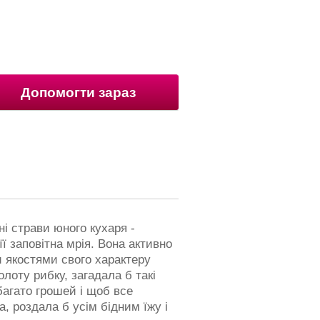
Допомогти зараз
і страви юного кухаря -
її заповітна мрія. Вона активно
и якостями свого характеру
лоту рибку, загадала б такі
багато грошей і щоб все
, роздала б усім бідним їжу і