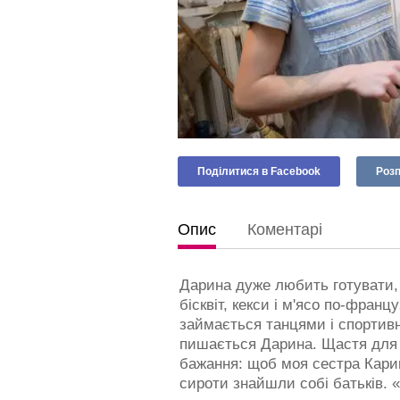
Поділитися в Facebook
Розп
Опис
Коментарі
Дарина дуже любить готувати, 
бісквіт, кекси і м'ясо по-франц
займається танцями і спортивн
пишається Дарина. Щастя для ді
бажання: щоб моя сестра Карин
сироти знайшли собі батьків. «