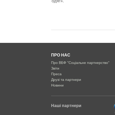
одяг».
ПРО НАС
Про ВБФ "Соціальне партнерство"
Звіти
Преса
Друзі та партнери
Новини
Наші партнери