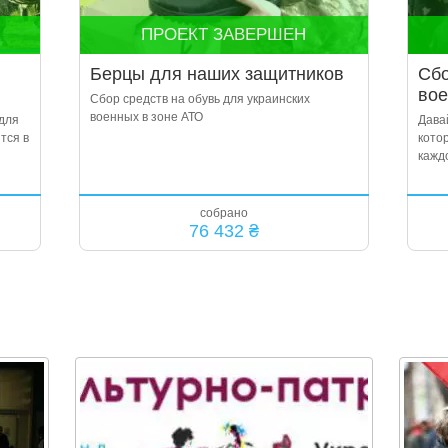
ПРОЕКТ ЗАВЕРШЕН
Берцы для наших защитников
Сбо
вое
Сбор средств на обувь для украинских
военных в зоне АТО
для
Дава
тся в
кото
кажд
собрано
76 432 ₴