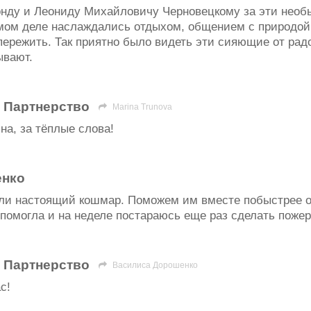
нду и Леониду Михайловичу Черновецкому за эти необ
амом деле наслаждались отдыхом, общением с природой 
пережить. Так приятно было видеть эти сияющие от радо
ывают.
 Партнерство
Marina Trunova
на, за тёплые слова!
енко
ли настоящий кошмар. Поможем им вместе побыстрее о
помогла и на неделе постараюсь еще раз сделать пожер
 Партнерство
Василиса Дорошенко
с!