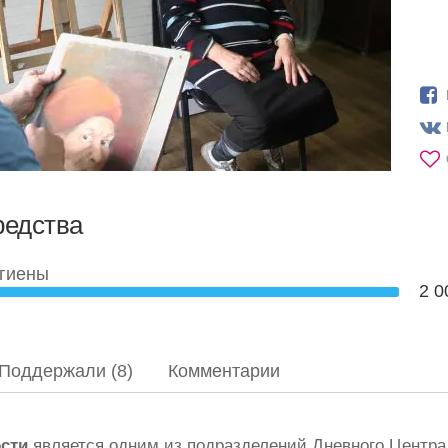
редства
игиены
2 0
Поддержали (8)
Комментарии
ости
является одним из подразделений Дневного Центр