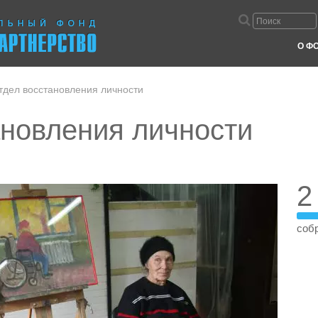
О Ф
тдел восстановления личности
ановления личности
2
собр