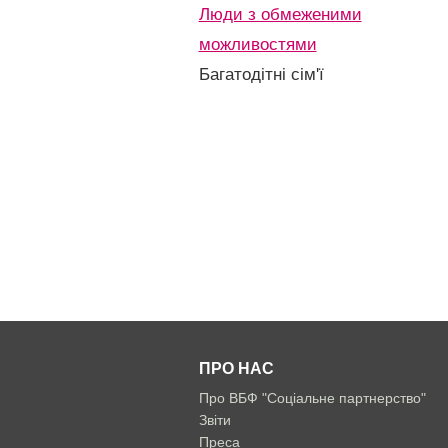
Люди з обмеженими
можливостями
Багатодітні сім'ї
ПРО НАС
Про ВБФ "Соціальне партнерство"
Звіти
Преса