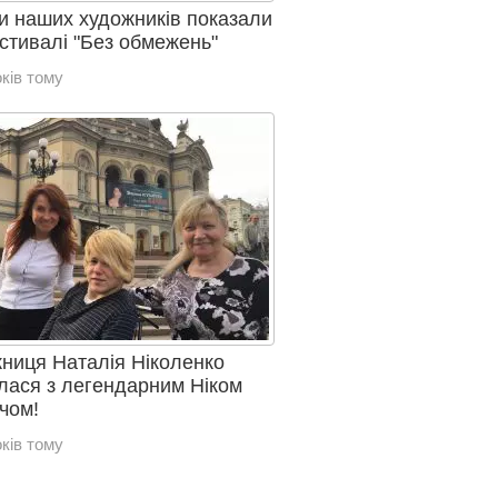
и наших художників показали
стивалі "Без обмежень"
ків тому
ниця Наталія Ніколенко
ілася з легендарним Ніком
чом!
ків тому