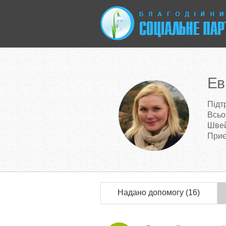
Ев
Підт
Всьо
Шве
Приє
Надано допомогу (16)