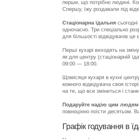
перше, що потрібно людині. Ко
Спершу, їжу роздавали під від
Стаціонарна їдальня
сьогодні
одночасно. Три спеціально ро
для більшості відвідувачів це є
Перші кухарі виходять на зміну
як для центру (стаціонарній їд
09:00 — 18:00.
Щомісяця кухаря в кухні центру
кожного відвідувача своя історі
на те, що все зміниться і стан
Подаруйте надію цим людям
повноцінно поїсти десятьом. В
Графік годування в ї