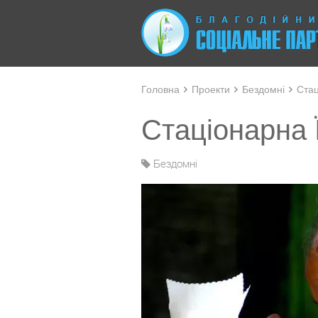
Головна
Проекти
Бездомні
Стац
Стаціонарна 
Бездомні