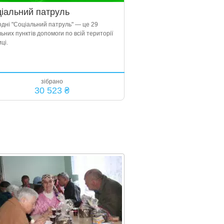
іальний патруль
одні "Соціальний патруль" — це 29
ьних пунктів допомоги по всій території
ці.
зібрано
30 523 ₴