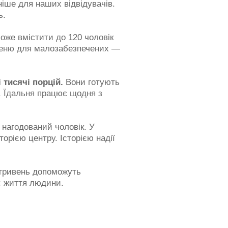
іше для наших відвідувачів.
ь.
оже вмістити до 120 чоловік
 меню для малозабезпечених —
і тисячі порцій.
Вони готують
». Їдальня працює щодня з
 нагодований чоловік. У
торією центру. Історією надії
 гривень допоможуть
ує життя людини.