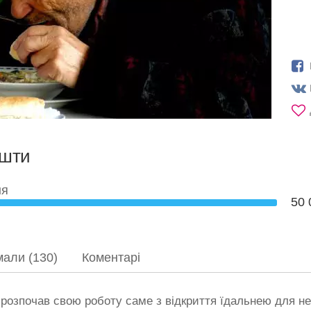
ошти
ня
50 
мали (130)
Коментарі
д розпочав свою роботу саме з відкриття їдальнею для 