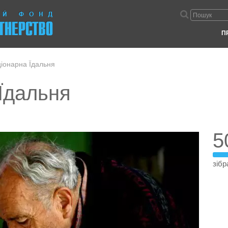
П
іонарна Їдальня
Їдальня
5
зібр