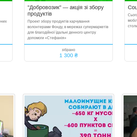
"Добровозик" — акція зі збору
Соц
продуктів
Сьог
мобіл
ених
Проект збору продуктів харчування
столи
волонтерами Фонду, в мережах супермаркетів
для благодійної їдальні денного центру
допомоги «Стефанія»
зібрано
1 300 ₴