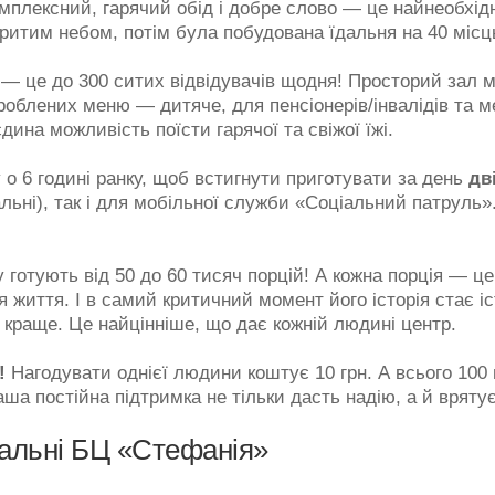
мплексний, гарячий обід і добре слово — це найнеобхідн
критим небом, потім була побудована їдальня на 40 місц
 — це до 300 ситих відвідувачів щодня! Просторий зал м
зроблених меню — дитяче, для пенсіонерів/інвалідів та
дина можливість поїсти гарячої та свіжої їжі.
 о 6 годині ранку, щоб встигнути приготувати за день
дв
альні), так і для мобільної служби «Соціальний патруль
 готують від 50 до 60 тисяч порцій! А кожна порція — це
я життя. І в самий критичний момент його історія стає іс
е краще. Це найцінніше, що дає кожній людині центр.
!
Нагодувати однієї людини коштує 10 грн. А всього 100
аша постійна підтримка не тільки дасть надію, а й врят
дальні БЦ «Стефанія»