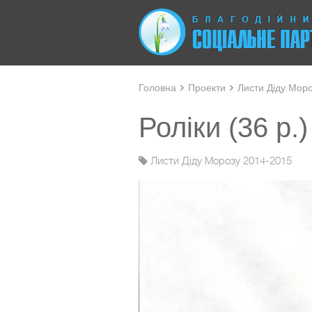
Головна
Проекти
Листи Діду Мор
Роліки (36 р.
Листи Діду Морозу 2014-2015