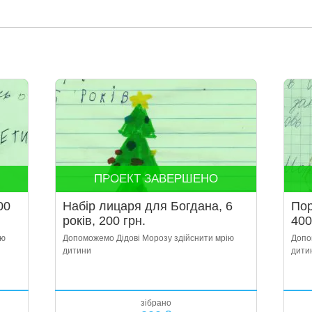
ПРОЕКТ ЗАВЕРШЕНО
00
Набір лицаря для Богдана, 6
Пор
років, 200 грн.
400
ію
Допоможемо Дідові Морозу здійснити мрію
Допо
дитини
дити
зібрано