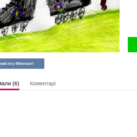
овісти у ВКонтакті
али (6)
Коментарі