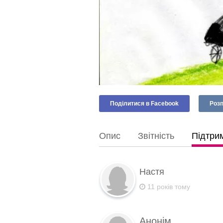
Поділитися в Facebook
Розп
Опис
Звітність
Підтрим
Настя
11 років тому
Анонім