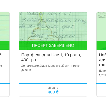
ПРОЕКТ ЗАВЕРШЕНО
6
Портфель для Насті, 10 років,
Наб
400 грн.
для
грн
ію
Допоможемо Дідові Морозу здійснити мрію
дитини
Допо
дити
зібрано
400 ₴