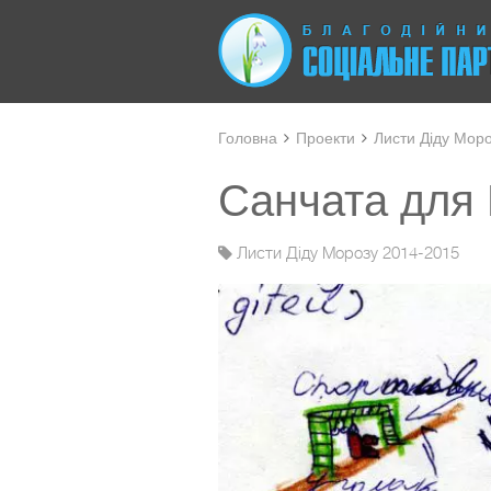
Головна
Проекти
Листи Діду Мор
Санчата для В
Листи Діду Морозу 2014-2015