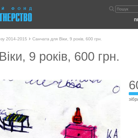
П
озу 2014-2015
Санчата для Віки, 9 років, 600 грн.
іки, 9 років, 600 грн.
6
зібр