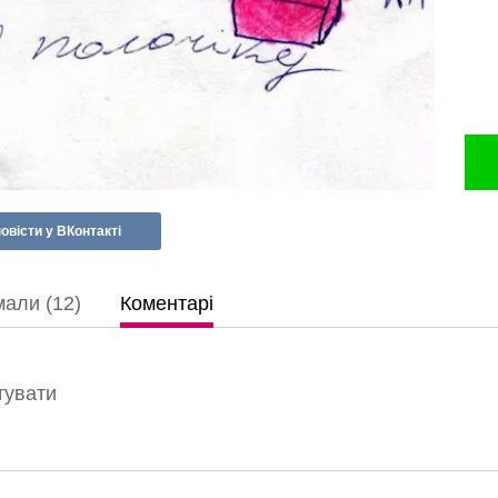
овісти у ВКонтакті
али (12)
Коментарі
тувати