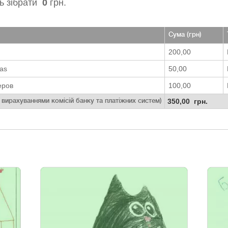
ь зібрати
0
грн.
Сума (грн)
200,00
ras
50,00
еров
100,00
350,00 грн.
 вирахуваннями комісій банку та платіжних систем)