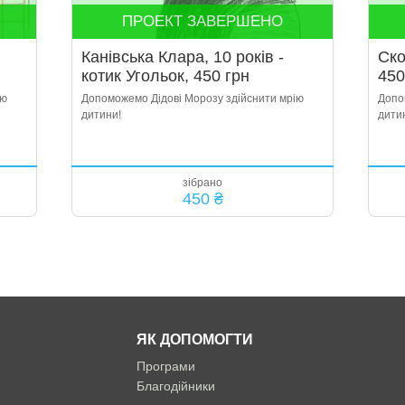
ПРОЕКТ ЗАВЕРШЕНО
Канівська Клара, 10 років -
Ско
котик Угольок, 450 грн
450
ію
Допоможемо Дідові Морозу здійснити мрію
Допо
дитини!
дити
зібрано
450 ₴
ЯК ДОПОМОГТИ
Програми
Благодійники