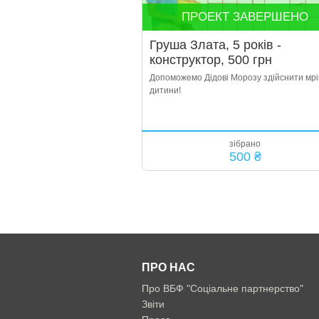
ПРОЕКТ ЗАВЕРШЕНО
Груша Злата, 5 років -
конструктор, 500 грн
Допоможемо Дідові Морозу здійснити мр
дитини!
зібрано
500 ₴
ПРО НАС
Про ВБФ "Соціальне партнерство"
Звіти