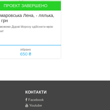
ПРОЕКТ ЗАВЕРШЕНО
маровська Лена, - лялька,
 грн
можемо Дідові Морозу здійснити мрію
ни!
зібрано
650 ₴
КОНТАКТИ
Facebook
Youtube