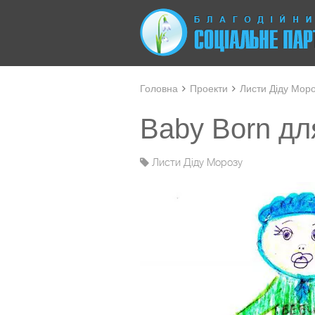
Головна
Проекти
Листи Діду Мор
Baby Born для
Листи Діду Морозу