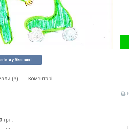
овісти у ВКонтакті
али (3)
Коментарі
Р
0
грн.