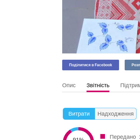
Поділитися в Facebook
Розп
Опис
Звітність
Підтрим
Витрати
Надходження
Передано
91%