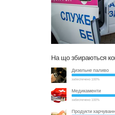
На що збираються к
Дизельне паливо
забеспечено 100%
Медикаменти
забеспечено 100%
Продукти харчуван