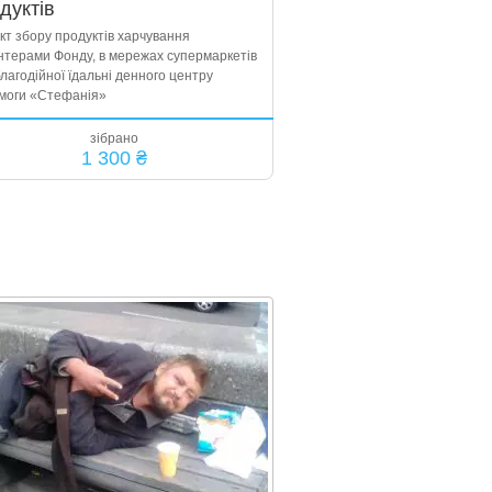
дуктів
кт збору продуктів харчування
нтерами Фонду, в мережах супермаркетів
лагодійної їдальні денного центру
моги «Стефанія»
зібрано
1 300 ₴