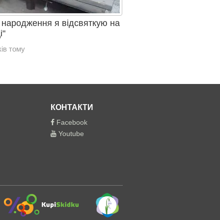
 народження я відсвяткую на
і"
ів тому
КОНТАКТИ
Facebook
Youtube