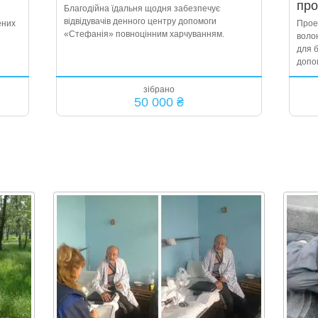
про
Благодійна їдальня щодня забезпечує
відвідувачів денного центру допомоги
ених
Прое
«Стефанія» повноцінним харчуванням.
воло
для б
допо
зібрано
50 000 ₴