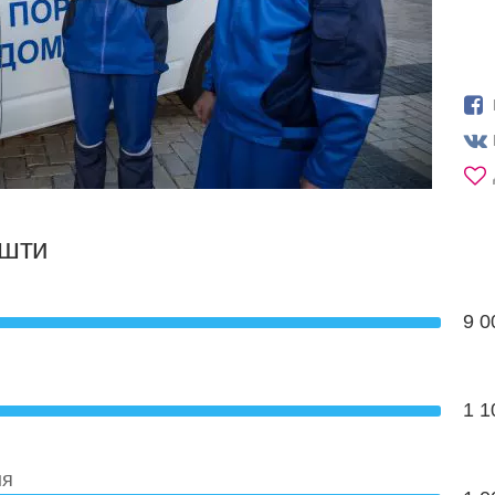
ошти
9 0
1 1
ня