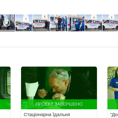
ПРОЕКТ ЗАВЕРШЕНО
Стаціонарна Їдальня
"До