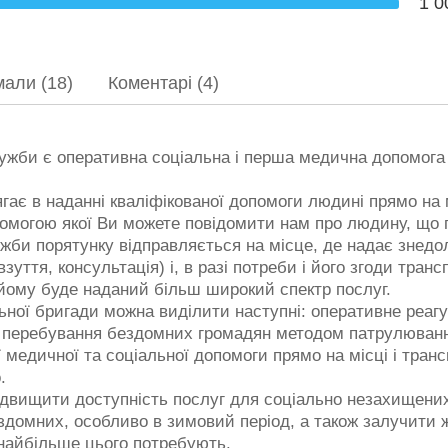
1 0
али (18)
Коментарі (4)
ужби є оперативна соціальна і перша медична допомога
ає в наданні кваліфікованої допомоги людині прямо на 
опомогою якої Ви можете повідомити нам про людину, що
жби порятунку відправляється на місце, де надає знед
взуття, консультація) і, в разі потреби і його згоди тра
йому буде наданий більш широкий спектр послуг.
ної бригади можна виділити наступні: оперативне реагу
ць перебування бездомних громадян методом патрулюванн
медичної та соціальної допомоги прямо на місці і транс
.
ідвищити доступність послуг для соціально незахищених
здомних, особливо в зимовий період, а також залучити 
 найбільше цього потребують.