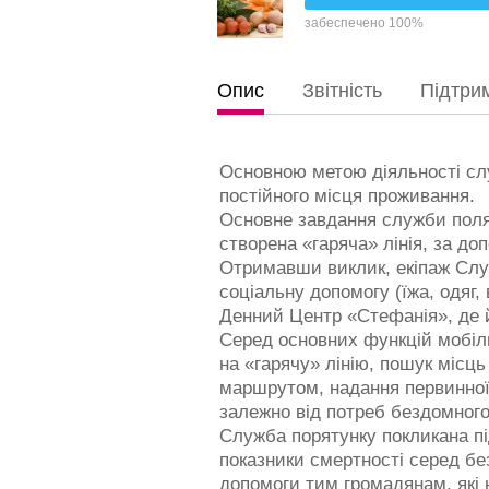
забеспечено 100%
Опис
Звітність
Підтрим
Основною метою діяльності сл
постійного місця проживання.
Основне завдання служби поляг
створена «гаряча» лінія, за д
Отримавши виклик, екіпаж Слу
соціальну допомогу (їжа, одяг, 
Денний Центр «Стефанія», де 
Серед основних функцій мобіль
на «гарячу» лінію, пошук міс
маршрутом, надання первинної 
залежно від потреб бездомного
Служба порятунку покликана п
показники смертності серед бе
допомоги тим громадянам, які