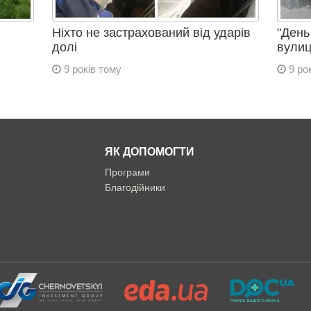
Ніхто не застрахований від ударів
"День
долі
вулиц
9 років тому
9 рок
ЯК ДОПОМОГТИ
Програми
Благодійники