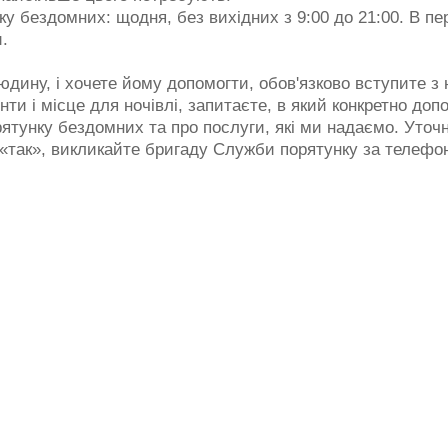
 бездомних: щодня, без вихідних з 9:00 до 21:00. В пе
.
ину, і хочете йому допомогти, обов'язково вступите з н
нти і місце для ночівлі, запитаєте, в який конкретно доп
ятунку бездомних та про послуги, які ми надаємо. Уточні
 «так», викликайте бригаду Служби порятунку за телеф