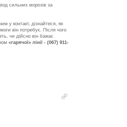
ріод сильних морозів за
им у контакт, дізнайтеся, як
омоги він потребує. Після чого
ть, чи дійсно він бажає
оном
«гарячої» лінії - (067) 911-