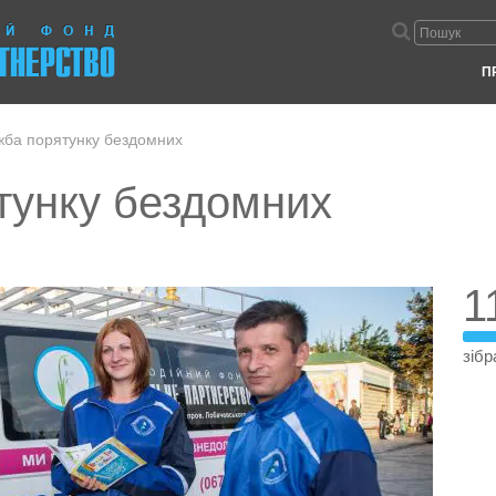
П
ба порятунку бездомних
тунку бездомних
1
зібр